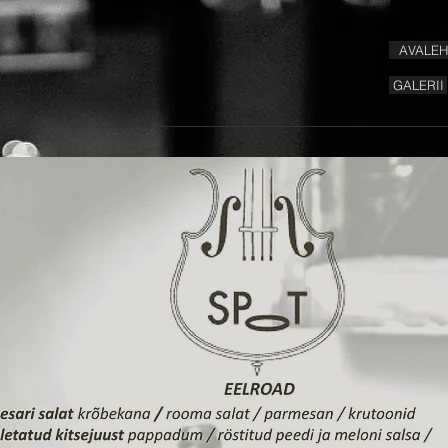
AVALEH
GALERII