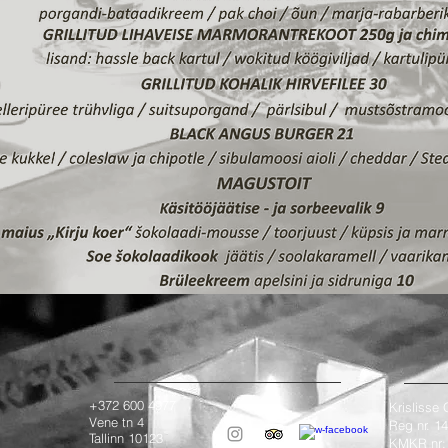
+372 600 4977
Krislisse
Vene tn 4
Reg nr. 
Tallinn 10123
KMKR nr: