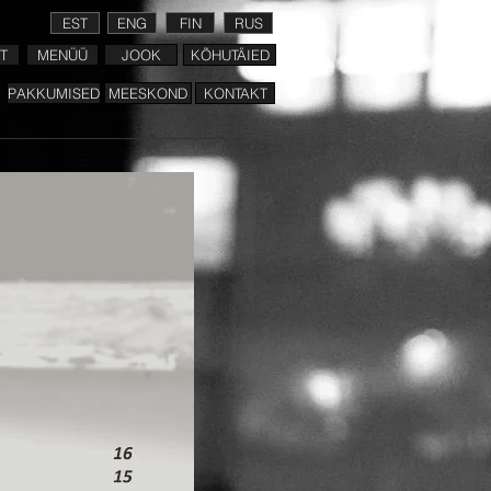
EST
ENG
FIN
RUS
T
MENÜÜ
JOOK
KÕHUTÄIED
PAKKUMISED
MEESKOND
KONTAKT