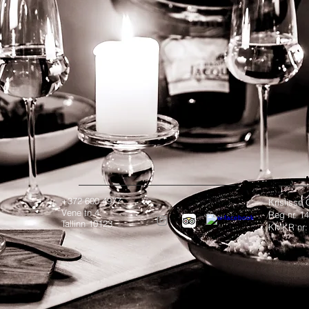
+372 600 4977
Krislisse
Vene tn 4
Reg nr. 
Tallinn 10123
KMKR nr: