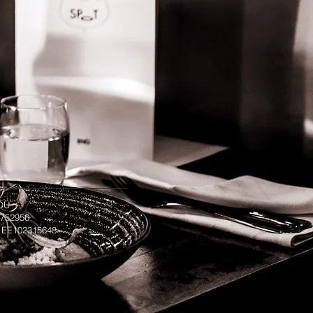
 OÜ
14752956
 EE102315648